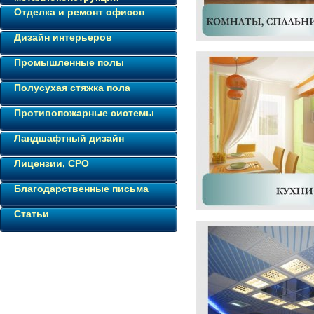
Отделка и ремонт офисов
Дизайн интерьеров
Промышленные полы
Полусухая стяжка пола
Противопожарные системы
Ландшафтный дизайн
Лицензии, СРО
Благодарственные письма
Статьи